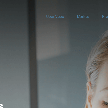
Über Vepo
Märkte
Pro
s