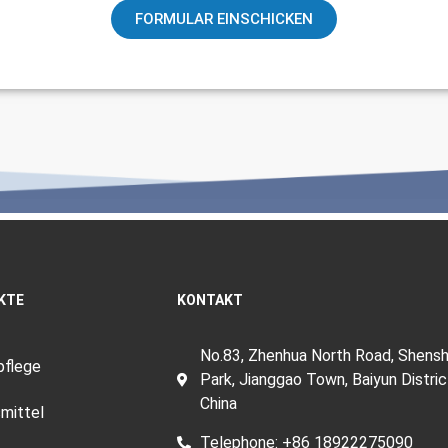
FORMULAR EINSCHICKEN
KTE
KONTAKT
No.83, Zhenhua North Road, Shensha
pflege
Park, Jianggao Town, Baiyun Distric
China
mittel
Telephone: +86 18922275090