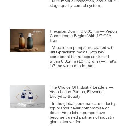
100% manual inspection, and a multi-
stage quality control system,
Precision Down To 0.01mm — Vepo’s
Commitment Begins With 1/7 Of A
Hair
Vepo lotion pumps are crafted with
ultra-precision molds, with key
component tolerances controlled
within 0.01mm (10 microns) — that’s
1/7 the width of a human
The Choice Of Industry Leaders —
Vepo Lotion Pumps, Elevating
Everyday Beauty
In the global personal care industry,
top brands never compromise on
detail. Vepo lotion pumps have
become trusted partners of industry
giants, known for